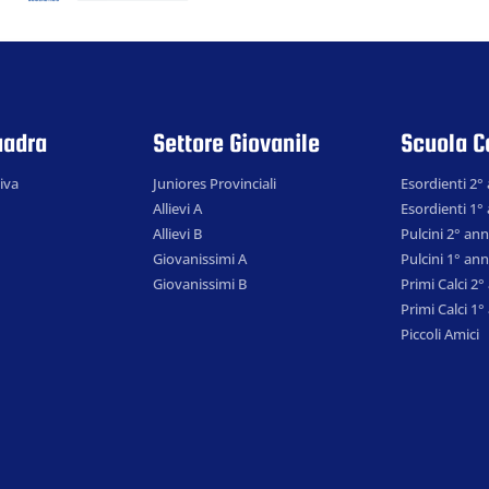
uadra
Settore Giovanile
Scuola C
iva
Juniores Provinciali
Esordienti 2°
Allievi A
Esordienti 1°
Allievi B
Pulcini 2° an
Giovanissimi A
Pulcini 1° an
Giovanissimi B
Primi Calci 2
Primi Calci 1
Piccoli Amici