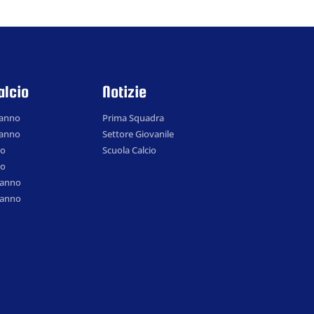
alcio
Notizie
 anno
Prima Squadra
 anno
Settore Giovanile
no
Scuola Calcio
no
° anno
° anno