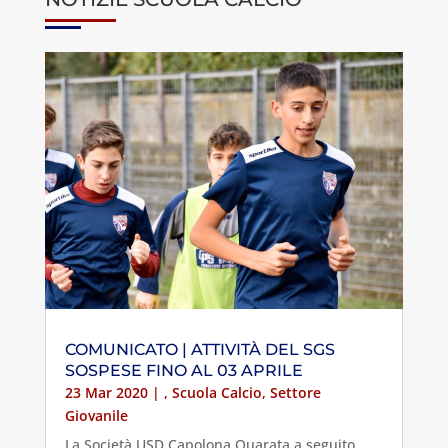
COMUNICATO | ATTIVITÀ DEL SGS
SOSPESE FINO AL 03 APRILE
23 Mar 2020
| ,
Scuola Calcio
,
Settore
Giovanile
La Società USD Capolona Quarata a seguito