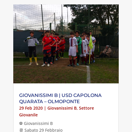
GIOVANISSIMI B | USD CAPOLONA
QUARATA – OLMOPONTE
29 Feb 2020
|
Giovanissimi B
,
Settore
Giovanile
⚽️ Giovanissimi B
📆 Sabato 29 Febbraio