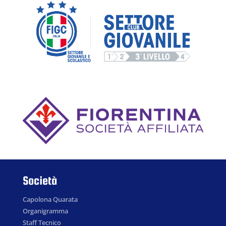
Società
Capolona Quarata
Organigramma
Staff Tecnico