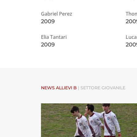
Gabriel Perez
Tho
2009
200
Elia Tantari
Luca
2009
200
NEWS ALLIEVI B
|
SETTORE GIOVANILE