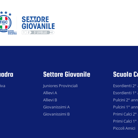
uadra
Settore Giovanile
Scuola C
iva
Juniores Provinciali
Esordienti 2°
Allievi A
Esordienti 1°
Allievi B
Pulcini 2° an
Giovanissimi A
Pulcini 1° an
Giovanissimi B
Primi Calci 2
Primi Calci 1
Piccoli Amici