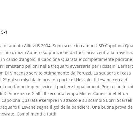
 5-1
ata di andata Allievi B 2004. Sono scese in campo USD Capolona Qu
schio d’inizio Autiero su punizione da fuori area centra la traversa,
ce in calcio d’angolo. Il Capolona Quarata e’ completamente padrone
rri smistano palloni nella trequarti avversaria per Hossain, Bernar
 con Di Vincenzo servito ottimamente da Peruzzi. La squadra di casa
il 2° gol su mischia in area da parte di Hossain. Il Levane cerca di
ani non fanno impensierire il portiere Impallomeni. Prima che termin
di Di Vincenzo e Gialli. Il secondo tempo Mister Caneschi effettua
il Capolona Quarata e’sempre in attacco e su scambio Borri Scarsell
la trequarti il Levane segna il gol della bandiera. Una buona prova de
novrate. Complimenti a tutti!