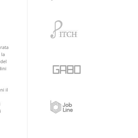
arata
 la
 del
dini
i il
i
i