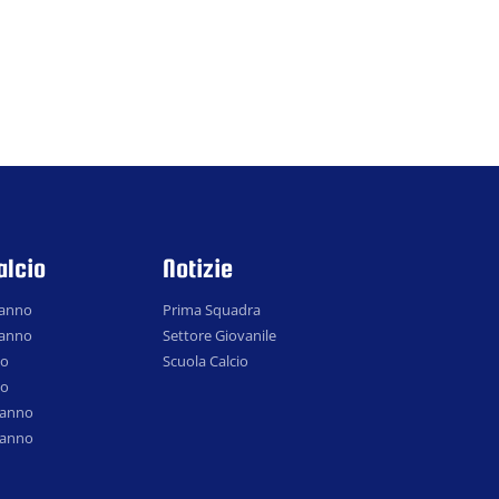
alcio
Notizie
 anno
Prima Squadra
 anno
Settore Giovanile
no
Scuola Calcio
no
° anno
° anno