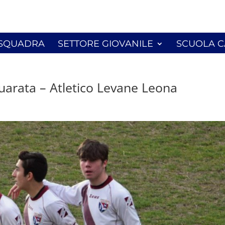
HOME
CONTATTI
PARTNER
TUTELA DEI MINOR
 SQUADRA
SETTORE GIOVANILE
SCUOLA C
uarata – Atletico Levane Leona