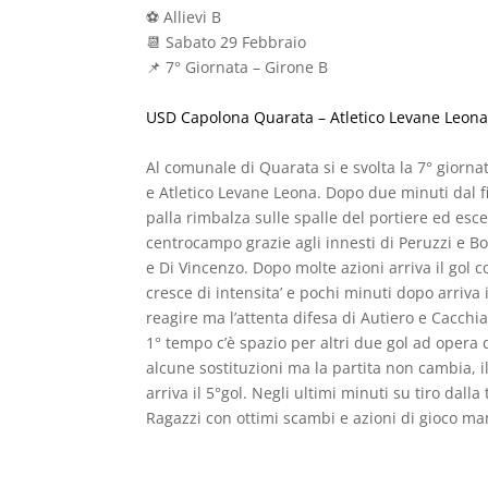
⚽️ Allievi B
📆 Sabato 29 Febbraio
📌 7° Giornata – Girone B
USD Capolona Quarata – Atletico Levane Leona
Al comunale di Quarata si e svolta la 7° giorn
e Atletico Levane Leona. Dopo due minuti dal fi
palla rimbalza sulle spalle del portiere ed es
centrocampo grazie agli innesti di Peruzzi e Bo
e Di Vincenzo. Dopo molte azioni arriva il gol
cresce di intensita’ e pochi minuti dopo arriva 
reagire ma l’attenta difesa di Autiero e Cacchi
1° tempo c’è spazio per altri due gol ad opera 
alcune sostituzioni ma la partita non cambia, 
arriva il 5°gol. Negli ultimi minuti su tiro dal
Ragazzi con ottimi scambi e azioni di gioco ma